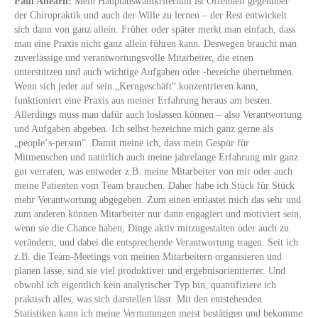
Paul Ahearn:
Mein Hauptauswahlkriterium ist Offenheit gegenüber
der Chiropraktik und auch der Wille zu lernen – der Rest entwickelt
sich dann von ganz allein. Früher oder später merkt man einfach, dass
man eine Praxis nicht ganz allein führen kann. Deswegen braucht man
zuverlässige und verantwortungsvolle Mitarbeiter, die einen
unterstützen und auch wichtige Aufgaben oder -bereiche übernehmen.
Wenn sich jeder auf sein „Kerngeschäft“ konzentrieren kann,
funktioniert eine Praxis aus meiner Erfahrung heraus am besten.
Allerdings muss man dafür auch loslassen können – also Verantwortung
und Aufgaben abgeben. Ich selbst bezeichne mich ganz gerne als
„people‘s-person“. Damit meine ich, dass mein Gespür für
Mitmenschen und natürlich auch meine jahrelange Erfahrung mir ganz
gut verraten, was entweder z.B. meine Mitarbeiter von mir oder auch
meine Patienten vom Team brauchen. Daher habe ich Stück für Stück
mehr Verantwortung abgegeben. Zum einen entlastet mich das sehr und
zum anderen können Mitarbeiter nur dann engagiert und motiviert sein,
wenn sie die Chance haben, Dinge aktiv mitzugestalten oder auch zu
verändern, und dabei die entsprechende Verantwortung tragen. Seit ich
z.B. die Team-Meetings von meinen Mitarbeitern organisieren und
planen lasse, sind sie viel produktiver und ergebnisorientierter. Und
obwohl ich eigentlich kein analytischer Typ bin, quantifiziere ich
praktisch alles, was sich darstellen lässt. Mit den entstehenden
Statistiken kann ich meine Vermutungen meist bestätigen und bekomme