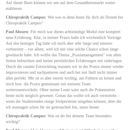
Auf dieser Basis können wir uns auf dem Gesundheitsmarkt weiter
etablieren.
Chiropraktik Campus:
Wie war es denn heute für dich als Dozent bei
Chiropraktik Campus?
Paul Ahearn:
Für mich war dieses achtstündige Modul eine komplett
neue Erfahrung. Klar, in meiner Praxis halte ich wöchentlich Vorträge.
Auf den heutigen Tag habe ich mich aber sehr lange und intensiv
vorbereitet – vor allem, weil ich mir eine solche Chance schon lange
gewünscht habe. Ich wollte das Thema „Praxismanagement“ von allen
Seiten beleuchten und meine persönlichen Erfahrungen mit einbringen.
Durch die rasante Entwicklung mussten wir in der Praxis immer wieder
improvisieren und nachjustieren und auch bei mir läuft nicht immer
alles perfekt. Mir ist es aber enorm wichtig, aus Fehlern zu lernen und
mich bzw. die Praxis gemeinsam mit meinem Team
weiterzuentwickeln. Ohne meine Leute wäre auch die Präsentation
heute nicht möglich gewesen. Genau das wollte ich auch vermitteln –
wenn die Studierenden einige Stolpersteine umgehen können, über die
ich sozusagen schon für sie gestrauchelt bin, umso besser.
Chiropraktik Campus:
Was ist dir bei deinem Team besonders
wichtig?