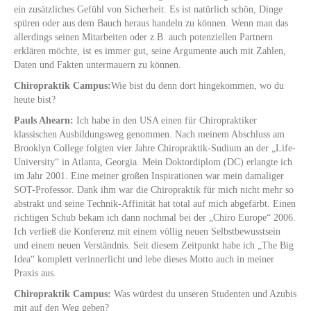
ein zusätzliches Gefühl von Sicherheit. Es ist natürlich schön, Dinge
spüren oder aus dem Bauch heraus handeln zu können. Wenn man das
allerdings seinen Mitarbeiten oder z.B. auch potenziellen Partnern
erklären möchte, ist es immer gut, seine Argumente auch mit Zahlen,
Daten und Fakten untermauern zu können.
Chiropraktik Campus:
Wie bist du denn dort hingekommen, wo du
heute bist?
Pauls Ahearn:
Ich habe in den USA einen für Chiropraktiker
klassischen Ausbildungsweg genommen. Nach meinem Abschluss am
Brooklyn College folgten vier Jahre Chiropraktik-Sudium an der „Life-
University“ in Atlanta, Georgia. Mein Doktordiplom (DC) erlangte ich
im Jahr 2001. Eine meiner großen Inspirationen war mein damaliger
SOT-Professor. Dank ihm war die Chiropraktik für mich nicht mehr so
abstrakt und seine Technik-Affinität hat total auf mich abgefärbt. Einen
richtigen Schub bekam ich dann nochmal bei der „Chiro Europe“ 2006.
Ich verließ die Konferenz mit einem völlig neuen Selbstbewusstsein
und einem neuen Verständnis. Seit diesem Zeitpunkt habe ich „The Big
Idea“ komplett verinnerlicht und lebe dieses Motto auch in meiner
Praxis aus.
Chiropraktik Campus:
Was würdest du unseren Studenten und Azubis
mit auf den Weg geben?