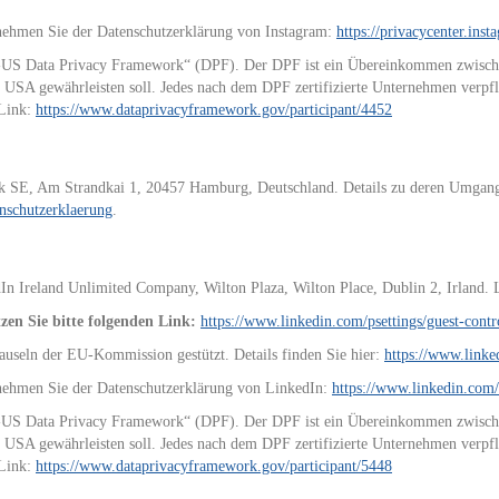
nehmen Sie der Datenschutzerklärung von Instagram:
https://privacycenter.ins
U-US Data Privacy Framework“ (DPF). Der DPF ist ein Übereinkommen zwisch
 USA gewährleisten soll. Jedes nach dem DPF zertifizierte Unternehmen verpflic
 Link:
https://www.dataprivacyframework.gov/participant/4452
ork SE, Am Strandkai 1, 20457 Hamburg, Deutschland. Details zu deren Umgan
enschutzerklaerung
.
edIn Ireland Unlimited Company, Wilton Plaza, Wilton Place, Dublin 2, Irland
en Sie bitte folgenden Link:
https://www.linkedin.com/psettings/guest-contro
auseln der EU-Kommission gestützt. Details finden Sie hier:
https://www.linke
nehmen Sie der Datenschutzerklärung von LinkedIn:
https://www.linkedin.com/
U-US Data Privacy Framework“ (DPF). Der DPF ist ein Übereinkommen zwisch
 USA gewährleisten soll. Jedes nach dem DPF zertifizierte Unternehmen verpflic
 Link:
https://www.dataprivacyframework.gov/participant/5448