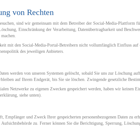
ung von Rechten
besuchen, sind wir gemeinsam mit dem Betreiber der Social-Media-Plattform fü
 Löschung, Einschränkung der Verarbeitung, Datenübertragbarkeit und Beschwer
d machen.
hkeit mit den Social-Media-Portal-Betreibern nicht vollumfänglich Einfluss au
nspolitik des jeweiligen Anbieters.
 Daten werden von unseren Systemen gelöscht, sobald Sie uns zur Löschung auf
rbleiben auf Ihrem Endgerät, bis Sie sie löschen. Zwingende gesetzliche Best
zialen Netzwerke zu eigenen Zwecken gespeichert werden, haben wir keinen Einfl
erklärung, siehe unten).
unft, Empfänger und Zweck Ihrer gespeicherten personenbezogenen Daten zu erh
en Aufsichtsbehörde zu. Ferner können Sie die Berichtigung, Sperrung, Lösch