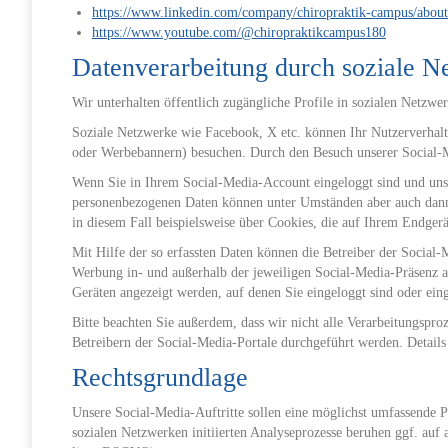
https://www.linkedin.com/company/chiropraktik-campus/about
https://www.youtube.com/@chiropraktikcampus180
Datenverarbeitung durch soziale N
Wir unterhalten öffentlich zugängliche Profile in sozialen Netzw
Soziale Netzwerke wie Facebook, X etc. können Ihr Nutzerverhalte
oder Werbebannern) besuchen. Durch den Besuch unserer Social-M
Wenn Sie in Ihrem Social-Media-Account eingeloggt sind und unse
personenbezogenen Daten können unter Umständen aber auch dann e
in diesem Fall beispielsweise über Cookies, die auf Ihrem Endger
Mit Hilfe der so erfassten Daten können die Betreiber der Social-
Werbung in- und außerhalb der jeweiligen Social-Media-Präsenz a
Geräten angezeigt werden, auf denen Sie eingeloggt sind oder ein
Bitte beachten Sie außerdem, dass wir nicht alle Verarbeitungspr
Betreibern der Social-Media-Portale durchgeführt werden. Detai
Rechtsgrundlage
Unsere Social-Media-Auftritte sollen eine möglichst umfassende Pr
sozialen Netzwerken initiierten Analyseprozesse beruhen ggf. auf