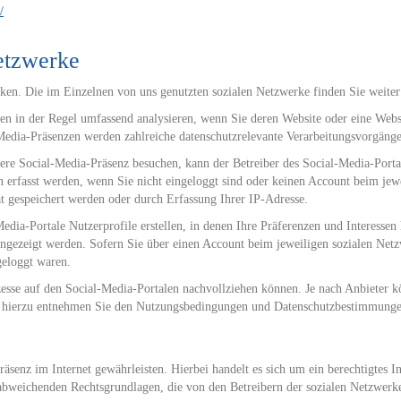
/
etzwerke
erken. Die im Einzelnen von uns genutzten sozialen Netzwerke finden Sie weiter
n in der Regel umfassend analysieren, wenn Sie deren Website oder eine Websi
edia-Präsenzen werden zahlreiche datenschutzrelevante Verarbeitungsvorgänge
re Social-Media-Präsenz besuchen, kann der Betreiber des Social-Media-Porta
rfasst werden, wenn Sie nicht eingeloggt sind oder keinen Account beim jewei
ät gespeichert werden oder durch Erfassung Ihrer IP-Adresse.
Media-Portale Nutzerprofile erstellen, in denen Ihre Präferenzen und Interessen
ngezeigt werden. Sofern Sie über einen Account beim jeweiligen sozialen Netz
geloggt waren.
ozesse auf den Social-Media-Portalen nachvollziehen können. Je nach Anbieter 
ls hierzu entnehmen Sie den Nutzungsbedingungen und Datenschutzbestimmungen
äsenz im Internet gewährleisten. Hierbei handelt es sich um ein berechtigtes 
 abweichenden Rechtsgrundlagen, die von den Betreibern der sozialen Netzwerke