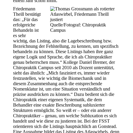
einem Jahr schon lohnt.“
Friedemann
Theill bestätigt
das: „Für das
erfolgreiche
Quelle/Fotograf: Chiropraktik
Behandeln ist
Campus
es sehr
wichtig, das Listing, also die Lagebeschreibung bzw.
Bezeichnung der Fehlstellung, zu kennen, um spezifisch
behandeln zu können. Diese Listings haben ihre ganz
eigene Logik und Sprache, die ich als Chiropraktiker
genau beherrschen muss.“ Kollege Daniel Bremer, der
Chiropraktik Campus seit 2010 als Dozent unterstützt,
sieht das ähnlich: „Mich fasziniert es, immer wieder
festzustellen, wie wichtig die Biomechanik und in
diesem Zusammenhang auch die entsprechende
Nomenklatur ist, um eine Situation verständlich und
präzise ausdrücken zu können.“ Dazu bedient sich die
Chiropraktik einer eigenen Systematik, die dem
Behandler eine exakte Beschreibung subluxierter
Strukturen ermöglicht. So weiß er – oder ein anderer
Chiropraktiker – genau, um welche Subluxation es sich
handelt und wie diese zu justieren ist. Bei der FSST
orientieren sich die Listings hauptsächlich an Gonstead.
Eine Ausnahme bildet das Listing des Atlaswirbels, denn