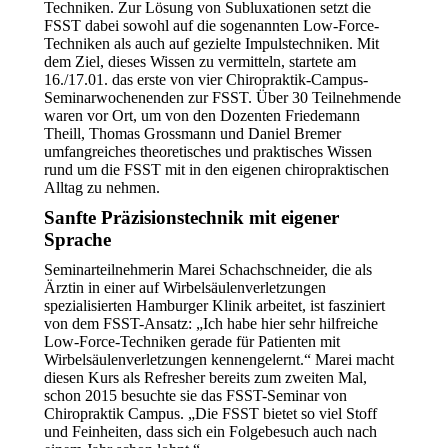
Techniken. Zur Lösung von Subluxationen setzt die
FSST dabei sowohl auf die sogenannten Low-Force-
Techniken als auch auf gezielte Impulstechniken. Mit
dem Ziel, dieses Wissen zu vermitteln, startete am
16./17.01. das erste von vier Chiropraktik-Campus-
Seminarwochenenden zur FSST. Über 30 Teilnehmende
waren vor Ort, um von den Dozenten Friedemann
Theill, Thomas Grossmann und Daniel Bremer
umfangreiches theoretisches und praktisches Wissen
rund um die FSST mit in den eigenen chiropraktischen
Alltag zu nehmen.
Sanfte Präzisionstechnik mit eigener
Sprache
Seminarteilnehmerin Marei Schachschneider, die als
Ärztin in einer auf Wirbelsäulenverletzungen
spezialisierten Hamburger Klinik arbeitet, ist fasziniert
von dem FSST-Ansatz: „Ich habe hier sehr hilfreiche
Low-Force-Techniken gerade für Patienten mit
Wirbelsäulenverletzungen kennengelernt.“ Marei macht
diesen Kurs als Refresher bereits zum zweiten Mal,
schon 2015 besuchte sie das FSST-Seminar von
Chiropraktik Campus. „Die FSST bietet so viel Stoff
und Feinheiten, dass sich ein Folgebesuch auch nach