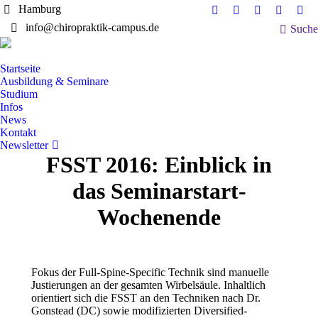
Hamburg
Facebook
Instagram
YouTube
XING
Lin
Search:
info@chiropraktik-campus.de
Suche
page
page
page
page
pag
opens
opens
opens
opens
ope
in
in
in
in
in
Startseite
new
new
new
new
ne
Ausbildung & Seminare
Studium
window
window
window
window
win
Infos
News
Kontakt
Newsletter
FSST 2016: Einblick in
das Seminarstart-
Wochenende
Fokus der Full-Spine-Specific Technik sind manuelle
Justierungen an der gesamten Wirbelsäule. Inhaltlich
orientiert sich die FSST an den Techniken nach Dr.
Gonstead (DC) sowie modifizierten Diversified-