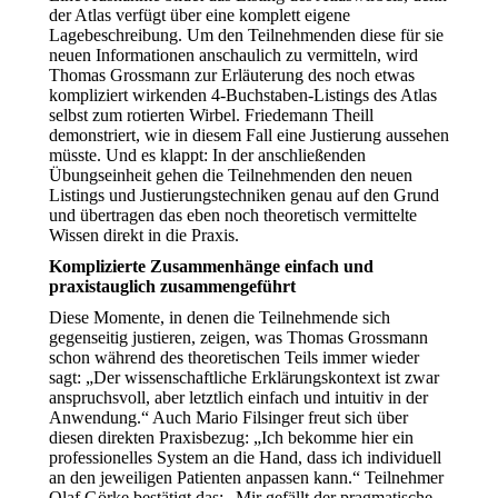
der Atlas verfügt über eine komplett eigene
Lagebeschreibung. Um den Teilnehmenden diese für sie
neuen Informationen anschaulich zu vermitteln, wird
Thomas Grossmann zur Erläuterung des noch etwas
kompliziert wirkenden 4-Buchstaben-Listings des Atlas
selbst zum rotierten Wirbel. Friedemann Theill
demonstriert, wie in diesem Fall eine Justierung aussehen
müsste. Und es klappt: In der anschließenden
Übungseinheit gehen die Teilnehmenden den neuen
Listings und Justierungstechniken genau auf den Grund
und übertragen das eben noch theoretisch vermittelte
Wissen direkt in die Praxis.
Komplizierte Zusammenhänge einfach und
praxistauglich zusammengeführt
Diese Momente, in denen die Teilnehmende sich
gegenseitig justieren, zeigen, was Thomas Grossmann
schon während des theoretischen Teils immer wieder
sagt: „Der wissenschaftliche Erklärungskontext ist zwar
anspruchsvoll, aber letztlich einfach und intuitiv in der
Anwendung.“ Auch Mario Filsinger freut sich über
diesen direkten Praxisbezug: „Ich bekomme hier ein
professionelles System an die Hand, dass ich individuell
an den jeweiligen Patienten anpassen kann.“ Teilnehmer
Olaf Görke bestätigt das: „Mir gefällt der pragmatische